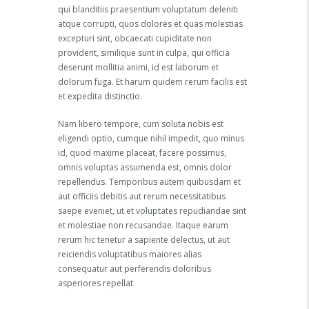
qui blanditiis praesentium voluptatum deleniti
atque corrupti, quos dolores et quas molestias
excepturi sint, obcaecati cupiditate non
provident, similique sunt in culpa, qui officia
deserunt mollitia animi, id est laborum et
dolorum fuga. Et harum quidem rerum facilis est
et expedita distinctio.
Nam libero tempore, cum soluta nobis est
eligendi optio, cumque nihil impedit, quo minus
id, quod maxime placeat, facere possimus,
omnis voluptas assumenda est, omnis dolor
repellendus. Temporibus autem quibusdam et
aut officiis debitis aut rerum necessitatibus
saepe eveniet, ut et voluptates repudiandae sint
et molestiae non recusandae. Itaque earum
rerum hic tenetur a sapiente delectus, ut aut
reiciendis voluptatibus maiores alias
consequatur aut perferendis doloribus
asperiores repellat.