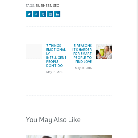
TAGS:
BUSINESS
,
SEO
Post
navigation
7 THINGS
5 REASONS
Previous
Next
EMOTIONAL
IT’S HARDER
post:
post:
LY
FOR SMART
INTELLIGENT
PEOPLE TO
PEOPLE
FIND LOVE
DON’T DO
May 31, 2016
May 31, 2016
You May Also Like