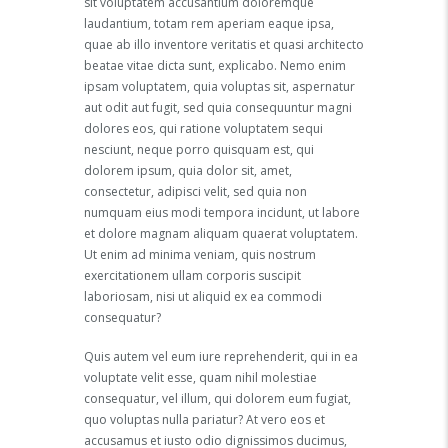
sit voluptatem accusantium doloremque
laudantium, totam rem aperiam eaque ipsa,
quae ab illo inventore veritatis et quasi architecto
beatae vitae dicta sunt, explicabo. Nemo enim
ipsam voluptatem, quia voluptas sit, aspernatur
aut odit aut fugit, sed quia consequuntur magni
dolores eos, qui ratione voluptatem sequi
nesciunt, neque porro quisquam est, qui
dolorem ipsum, quia dolor sit, amet,
consectetur, adipisci velit, sed quia non
numquam eius modi tempora incidunt, ut labore
et dolore magnam aliquam quaerat voluptatem.
Ut enim ad minima veniam, quis nostrum
exercitationem ullam corporis suscipit
laboriosam, nisi ut aliquid ex ea commodi
consequatur?
Quis autem vel eum iure reprehenderit, qui in ea
voluptate velit esse, quam nihil molestiae
consequatur, vel illum, qui dolorem eum fugiat,
quo voluptas nulla pariatur? At vero eos et
accusamus et iusto odio dignissimos ducimus,